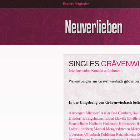
Bereits Mitglieder
SINGLES
GRÄVENWI
Jetzt kostenlos Kontakt aufnehmen...
Weitere Singles aus Grävenwiesbach gibt es bei
In der Umgebung von Grävenwiesbach befind
Aarbergen
Allendorf
Asslar
Bad Camberg
Bad 
Driedorf
Ehringshausen
Elbtal
Eltrville
Eltville
Heuchelheim
Hofheim
Hohenahr
Hohenstein
H
Lollar
Löhnberg
Maintal
Mengerskirchen
Meren
Oberursel
Offenbach
Pohlheim
Reichelsheim
Re
Stahlhofen am Wiesensee
Staufenberg
Steinbac