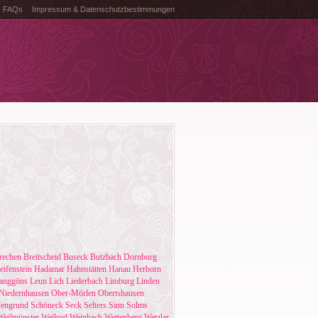
FAQs
Impressum & Datenschutzbestimmungen
rechen
Breitscheid
Buseck
Butzbach
Dornburg
eifenstein
Hadamar
Hahnstätten
Hanau
Herborn
anggöns
Leun
Lich
Liederbach
Limburg
Linden
Niedernhausen
Ober-Mörlen
Obertshausen
fengrund
Schöneck
Seck
Selters
Sinn
Solms
Weilmünster
Weilrod
Weinbach
Wettenberg
Wetzlar