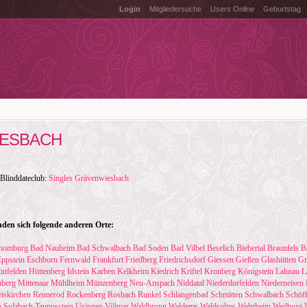
Login
Mitgliedersuche
Users Online
Geburtstag
ESBACH
 Blinddateclub:
Singles Grävenwiesbach
en sich folgende anderen Orte:
homburg
Bad Nauheim
Bad Schwalbach
Bad Soden
Bad Vilbel
Beselich
Biebertal
Braunfels
B
Eppstein
Eschborn
Fernwald
Frankfurt
Friedberg
Friedrichsdorf
Giessen
Gießen
Glashütten
Gr
ünfelden
Hüttenberg
Idstein
Karben
Kelkheim
Kiedrich
Kriftel
Kronberg
Königstein
Lahnau
L
berg
Mittenaar
Mühlheim
Münzenberg
Neu-Anspach
Niddatal
Niederdorfelden
Niederneisen
iskirchen
Rennerod
Rockenberg
Rosbach
Runkel
Schlangenbad
Schmitten
Schwalbach
Schöf
h
Sulzbach
Taunusstein
Usingen
Villmar
Waldbrunn
Waldems
Waldsolms
Wehrheim
Weilburg