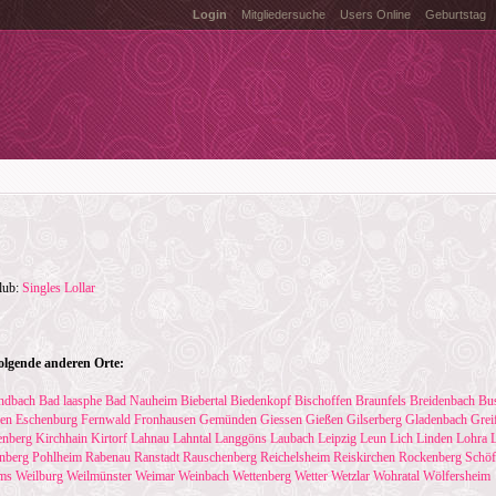
Login
Mitgliedersuche
Users Online
Geburtstag
club:
Singles Lollar
olgende anderen Orte:
ndbach
Bad laasphe
Bad Nauheim
Biebertal
Biedenkopf
Bischoffen
Braunfels
Breidenbach
Bu
sen
Eschenburg
Fernwald
Fronhausen
Gemünden
Giessen
Gießen
Gilserberg
Gladenbach
Grei
enberg
Kirchhain
Kirtorf
Lahnau
Lahntal
Langgöns
Laubach
Leipzig
Leun
Lich
Linden
Lohra
nberg
Pohlheim
Rabenau
Ranstadt
Rauschenberg
Reichelsheim
Reiskirchen
Rockenberg
Schöf
ms
Weilburg
Weilmünster
Weimar
Weinbach
Wettenberg
Wetter
Wetzlar
Wohratal
Wölfersheim