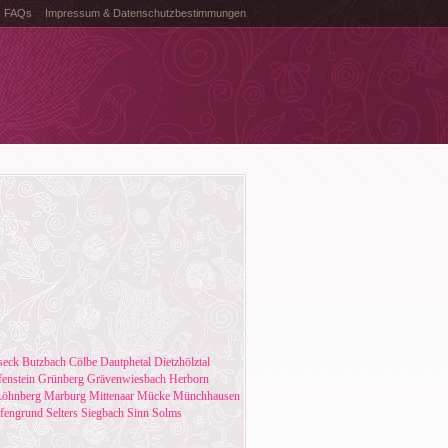
FAQs
Impressum & Datenschutzbestimmungen
seck
Butzbach
Cölbe
Dautphetal
Dietzhölztal
fenstein
Grünberg
Grävenwiesbach
Herborn
Löhnberg
Marburg
Mittenaar
Mücke
Münchhausen
fengrund
Selters
Siegbach
Sinn
Solms