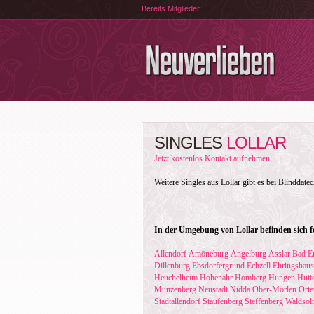
Bereits Mitglieder
SINGLES
LOLLAR
Jetzt kostenlos Kontakt aufnehmen...
Weitere Singles aus Lollar gibt es bei Blinddate
In der Umgebung von Lollar befinden sich f
Allendorf
Amöneburg
Angelburg
Asslar
Bad E
Dillenburg
Ebsdorfergrund
Echzell
Ehringshau
Heuchelheim
Hohenahr
Homberg
Hungen
Hütt
Münzenberg
Neustadt
Nidda
Ober-Mörlen
Orte
Stadtallendorf
Staufenberg
Steffenberg
Waldsol