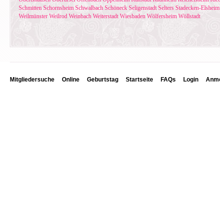
Schmitten
Schornsheim
Schwalbach
Schöneck
Seligenstadt
Selters
Stadecken-Elsheim
Weilmünster
Weilrod
Weinbach
Weiterstadt
Wiesbaden
Wölfersheim
Wöllstadt
Mitgliedersuche
Online
Geburtstag
Startseite
FAQs
Login
Anme