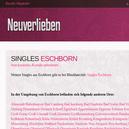
Bereits Mitglieder
L
SINGLES
ESCHBORN
Jetzt kostenlos Kontakt aufnehmen...
Weitere Singles aus Eschborn gibt es bei Blinddateclub:
Singles Eschborn
In der Umgebung von Eschborn befinden sich folgende anderen Orte:
Altenstadt
Babenhausen
Bad Camberg
Bad homburg
Bad Nauheim
Bad Soden
Bad Vi
Dieburg
Dietzenbach
Dreieich
Echzell
Egelsbach
Eppertshausen
Eppstein
Erlensee
Erz
Groß-Gerau
Groß-Umstadt
Groß-Zimmern
Großkrotzenburg
Grävenwiesbach
Hainbu
Kelkheim
Kelsterbach
Klein-Winternheim
Kriftel
Kronberg
Köngernheim
Königstein
Münzenberg
Mörfelden-Walldorf
Nackenheim
Nauheim
Neu-Anspach
Neu-Isenburg
Obertshausen
Oberursel
Offenbach
Oppenheim
Ranstadt
Raunheim
Reichelsheim
Ried