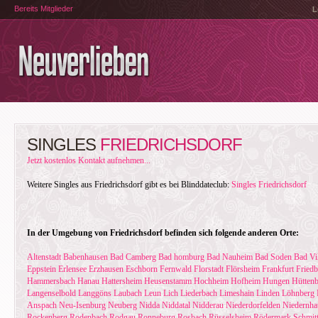
Bereits Mitglieder
L
SINGLES
FRIEDRICHSDORF
Jetzt kostenlos Kontakt aufnehmen...
Weitere Singles aus Friedrichsdorf gibt es bei Blinddateclub:
Singles Friedrichsdorf
In der Umgebung von Friedrichsdorf befinden sich folgende anderen Orte:
Altenstadt
Babenhausen
Bad Camberg
Bad homburg
Bad Nauheim
Bad Soden
Bad Vi
Eppstein
Erlensee
Erzhausen
Eschborn
Fernwald
Florstadt
Flörsheim
Frankfurt
Friedb
Hammersbach
Hanau
Hattersheim
Heusenstamm
Hochheim
Hofheim
Hungen
Hütten
Langenselbold
Langgöns
Laubach
Leun
Lich
Liederbach
Limeshain
Linden
Löhnberg
Anspach
Neu-Isenburg
Neuberg
Nidda
Niddatal
Nidderau
Niederdorfelden
Niedernha
Rockenberg
Rodenbach
Rodgau
Ronneburg
Rosbach
Rüsselsheim
Rödermark
Schmit