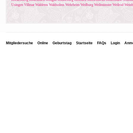
Usingen
Villmar
Waldems
Waldsolms
Wehrheim
Weilburg
Weilmünster
Weilrod
Weinb
Mitgliedersuche
Online
Geburtstag
Startseite
FAQs
Login
Anme