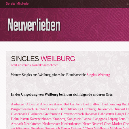
Bereits Mitglieder
L
SINGLES
WEILBURG
Jetzt kostenlos Kontakt aufnehmen...
Weitere Singles aus Weilburg gibt es bei Blinddateclub:
Singles Weilburg
In der Umgebung von Weilburg befinden sich folgende anderen Orte:
Aarbergen
Alpenrod
Altendiez
Asslar
Bad Camberg
Bad Endbach
Bad homburg
Bad 
Burgschwalbach
Butzbach
Daaden
Diez
Dillenburg
Dornburg
Dreikirchen
Driedorf
D
Gladenbach
Glashütten
Greifenstein
Grävenwiesbach
Hadamar
Hahnstätten
Haiger
He
Höhn
Idstein
Katzenelnbogen
Kronberg
Königstein
Lahnau
Langgöns
Leipzig
Leun
L
Anspach
Neunkirchen
Niederneisen
Niedernhausen
Nister
Nistertal
Ober-Mörlen
Ober
am Wiesensee
Steinbach
Steinebach
Unnau
Usingen
Villmar
Waldbrunn
Waldems
Wal