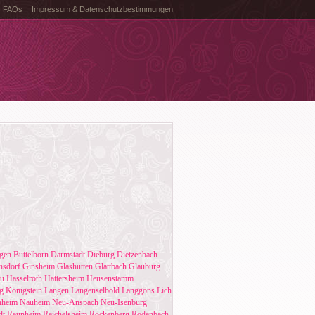
FAQs
Impressum & Datenschutzbestimmungen
gen
Büttelborn
Darmstadt
Dieburg
Dietzenbach
hsdorf
Ginsheim
Glashütten
Glattbach
Glauburg
u
Hasselroth
Hattersheim
Heusenstamm
g
Königstein
Langen
Langenselbold
Langgöns
Lich
nheim
Nauheim
Neu-Anspach
Neu-Isenburg
dt
Raunheim
Reichelsheim
Rockenberg
Rodenbach