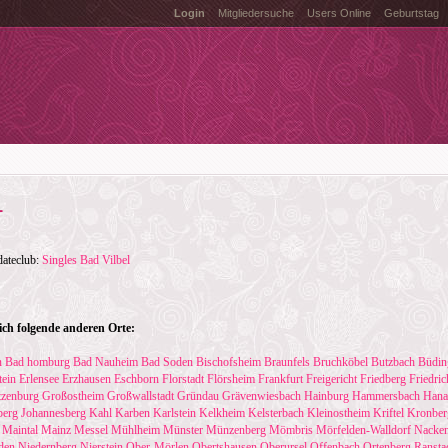
Login
Mitgliedersuche
Users Online
Geburtstag
L
dateclub:
Singles Bad Vilbel
ch folgende anderen Orte:
n
Bad homburg
Bad Nauheim
Bad Soden
Bischofsheim
Braunfels
Bruchköbel
Butzbach
Büdin
tein
Erlensee
Erzhausen
Eschborn
Florstadt
Flörsheim
Frankfurt
Freigericht
Friedberg
Friedric
tzenburg
Großostheim
Großwallstadt
Gründau
Grävenwiesbach
Hainburg
Hammersbach
Hana
berg
Johannesberg
Kahl
Karben
Karlstein
Kelkheim
Kelsterbach
Kleinostheim
Kriftel
Kronber
Maintal
Mainz
Messel
Mühlheim
Münster
Münzenberg
Mömbris
Mörfelden-Walldorf
Nacke
den
Niedernberg
Nierstein
Ober-Mörlen
Obertshausen
Oberursel
Offenbach
Ortenberg
Ransta