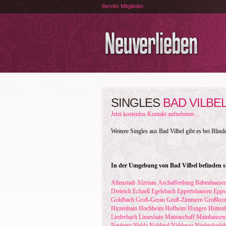
Bereits Mitglieder
SINGLES
BAD VILBE
Jetzt kostenlos Kontakt aufnehmen...
Weitere Singles aus Bad Vilbel gibt es bei Blind
In der Umgebung von Bad Vilbel befinden si
Altenstadt
Alzenau
Aschaffenburg
Babenhause
Dreieich
Echzell
Egelsbach
Eppertshausen
Epps
Goldbach
Groß-Gerau
Groß-Zimmern
Großkro
Hirzenhain
Hochheim
Hofheim
Hungen
Hütten
Liederbach
Limeshain
Mainaschaff
Mainhausen
Neuberg
Nidda
Niddatal
Nidderau
Niederdorfel