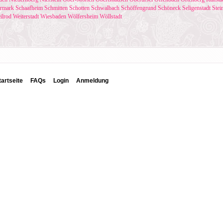
rmark
Schaafheim
Schmitten
Schotten
Schwalbach
Schöffengrund
Schöneck
Seligenstadt
Stei
ilrod
Weiterstadt
Wiesbaden
Wölfersheim
Wöllstadt
tartseite
FAQs
Login
Anmeldung