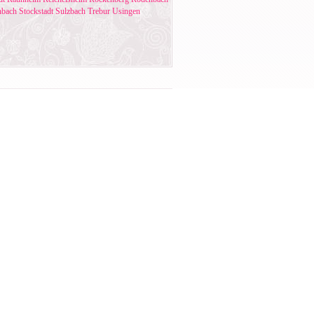
nbach
Stockstadt
Sulzbach
Trebur
Usingen