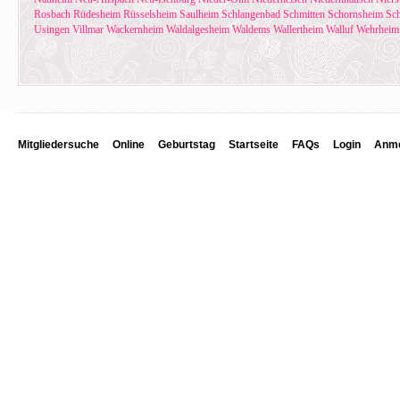
Rosbach
Rüdesheim
Rüsselsheim
Saulheim
Schlangenbad
Schmitten
Schornsheim
Sc
Usingen
Villmar
Wackernheim
Waldalgesheim
Waldems
Wallertheim
Walluf
Wehrheim
Mitgliedersuche
Online
Geburtstag
Startseite
FAQs
Login
Anme