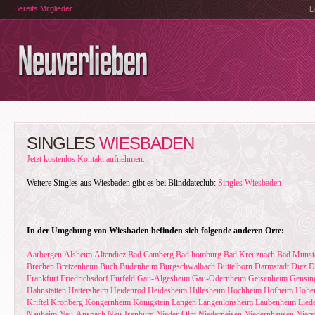
Bereits Mitglieder
L
SINGLES
WIESBADEN
Jetzt kostenlos Kontakt aufnehmen...
Weitere Singles aus Wiesbaden gibt es bei Blinddateclub:
Singles Wiesbaden
In der Umgebung von Wiesbaden befinden sich folgende anderen Orte:
Aarbergen
Alsheim
Altendiez
Bad Camberg
Bad homburg
Bad Kreuznach
Bad Münst
Brechen
Bretzenheim
Buch
Budenheim
Burgschwalbach
Büttelborn
Darmstadt
Diez
D
Frankfurt
Friedrichsdorf
Fürfeld
Gau-Algesheim
Gau-Odernheim
Geisenheim
Gensin
Hahnstätten
Hattersheim
Heidenrod
Heidesheim
Hillesheim
Hochheim
Hofheim
Hohen
Kriftel
Kronberg
Köngernheim
Königstein
Langen
Langenlonsheim
Laubenheim
Lied
Nauheim
Neu-Anspach
Neu-Isenburg
Nieder-Olm
Niederneisen
Niedernhausen
Niers