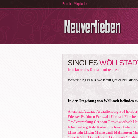
Bereits Mitglieder
SINGLES
WÖLLSTAD
Jetzt kostenlos Kontakt aufnehmen...
Weitere Singles aus Wöllstadt gibt es bei Blindd
In der Umgebung von Wöllstadt befinden si
Altenstadt
Alzenau
Aschaffenburg
Bad hombur
Erlensee
Eschborn
Fernwald
Florstadt
Flörshei
Großkrotzenburg
Gründau
Grävenwiesbach
Ha
Johannesberg
Kahl
Karben
Karlstein
Kefenrod
Limeshain
Linden
Mainaschaff
Mainhausen
Mai
Ober-Mörlen
Obertshausen
Oberursel
Offenba