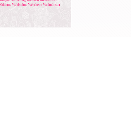
Waldems
Waldsolms
Wehrheim
Weilmünster