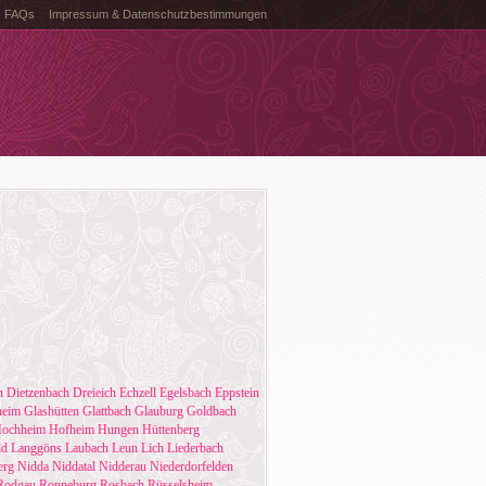
FAQs
Impressum & Datenschutzbestimmungen
n
Dietzenbach
Dreieich
Echzell
Egelsbach
Eppstein
heim
Glashütten
Glattbach
Glauburg
Goldbach
ochheim
Hofheim
Hungen
Hüttenberg
ld
Langgöns
Laubach
Leun
Lich
Liederbach
erg
Nidda
Niddatal
Nidderau
Niederdorfelden
Rodgau
Ronneburg
Rosbach
Rüsselsheim