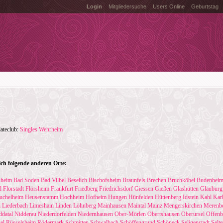
Login
Mitgliedersuche
Users Online
Geburtstag
dateclub:
Singles Wehrheim
ch folgende anderen Orte:
uheim
Bad Soden
Bad Vilbel
Beselich
Bischofsheim
Braunfels
Brechen
Bruchköbel
Budenhei
d
Florstadt
Flörsheim
Frankfurt
Friedberg
Friedrichsdorf
Giessen
Gießen
Glashütten
Glauburg
uchelheim
Heusenstamm
Hochheim
Hofheim
Hungen
Hünfelden
Hüttenberg
Idstein
Kahl
Kar
h
Liederbach
Limeshain
Linden
Löhnberg
Mainhausen
Maintal
Mainz
Mengerskirchen
Merenb
ddatal
Nidderau
Niederdorfelden
Niedernhausen
Ober-Mörlen
Obertshausen
Oberursel
Offenb
el
Rüsselsheim
Rödermark
Schmitten
Schwalbach
Schöffengrund
Schöneck
Seligenstadt
Selte