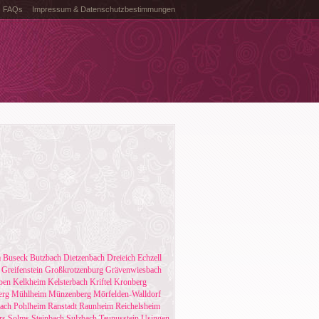
FAQs
Impressum & Datenschutzbestimmungen
m
Buseck
Butzbach
Dietzenbach
Dreieich
Echzell
Greifenstein
Großkrotzenburg
Grävenwiesbach
ben
Kelkheim
Kelsterbach
Kriftel
Kronberg
erg
Mühlheim
Münzenberg
Mörfelden-Walldorf
ach
Pohlheim
Ranstadt
Raunheim
Reichelsheim
rs
Solms
Steinbach
Sulzbach
Taunusstein
Usingen