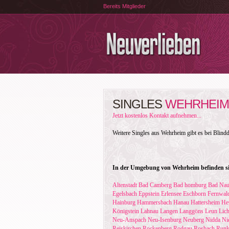
Bereits Mitglieder
SINGLES
WEHRHEIM
Jetzt kostenlos Kontakt aufnehmen...
Weitere Singles aus Wehrheim gibt es bei Blind
In der Umgebung von Wehrheim befinden si
Altenstadt
Bad Camberg
Bad homburg
Bad Na
Egelsbach
Eppstein
Erlensee
Eschborn
Fernwal
Hainburg
Hammersbach
Hanau
Hattersheim
He
Königstein
Lahnau
Langen
Langgöns
Leun
Lic
Neu-Anspach
Neu-Isenburg
Neuberg
Nidda
Ni
Reiskirchen
Rockenberg
Rodgau
Rosbach
Runk