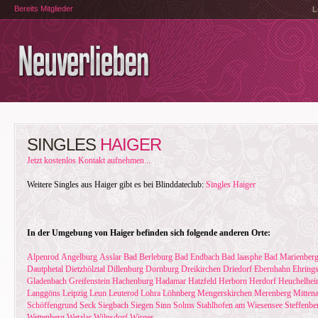
Bereits Mitglieder
L
SINGLES
HAIGER
Jetzt kostenlos Kontakt aufnehmen...
Weitere Singles aus Haiger gibt es bei Blinddateclub:
Singles Haiger
In der Umgebung von Haiger befinden sich folgende anderen Orte:
Alpenrod
Angelburg
Asslar
Bad Berleburg
Bad Endbach
Bad laasphe
Bad Marienber
Dautphetal
Dietzhölztal
Dillenburg
Dornburg
Dreikirchen
Driedorf
Ebernhahn
Ehring
Gladenbach
Greifenstein
Hachenburg
Hadamar
Hatzfeld
Herborn
Herdorf
Heuchelhe
Langgöns
Leipzig
Leun
Leuterod
Lohra
Löhnberg
Mengerskirchen
Merenberg
Mittena
Schöffengrund
Seck
Siegbach
Siegen
Sinn
Solms
Stahlhofen am Wiesensee
Steffenbe
Wettenberg
Wetzlar
Wilnsdorf
Wirges