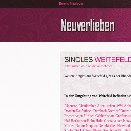
Bereits Mitglieder
SINGLES
WEITEFEL
Jetzt kostenlos Kontakt aufnehmen...
Weitere Singles aus Weitefeld gibt es bei Blindd
In der Umgebung von Weitefeld befinden sic
Alpenrod
Altenkirchen
Altenkirchen, WW
Anha
Daaden
Daufenbach
Dernbach
Dierdorf
Dietzhö
Friesenhagen
Fürthen
Gebhardshain
Greifenste
Hof
Horhausen
Höhn
Höhr-Grenzhausen
Katzw
Mörlen
Nauort
Netphen
Neunkirchen
Neuwied
Runkel
Seck
Selters
Siegen
Siershahn
Sinn
Sta