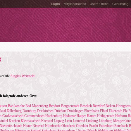
Login
Mitgliedersuche
Users Online
Geburtstag
D
ateclub:
Singles Weitefeld
h folgende anderen Orte:
usen
Bad laasphe
Bad Marienberg
Bendorf
Bergneustadt
Beselich
Betzdorf
Birken-Honigsess
lztal
Dillenburg
Dornburg
Dreikirchen
Driedorf
Drolshagen
Ebernhahn
Elbtal
Elkenroth
Elz
E
in
Großmaischeid
Gummersbach
Hachenburg
Hadamar
Haiger
Hamm
Heiligenroth
Herborn
He
inkel
Kirchen
Kleimaischeid
Kreuztal
Leipzig
Leun
Leuterod
Limburg
Löhnberg
Mengerskirc
Niederfischbach
Nister
Nistertal
Nümbrecht
Oberdreis
Oberlahr
Pracht
Puderbach
Ransbach-
hlhofen am Wiesensee
Steimel
Steinebach
Strassenhaus
Unnau
Urbach
Waldbrunn
Waldbröl
Wa