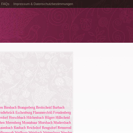
FAQs
Impressum & Datenschutzbestimmungen
en
Birnbach
Brangerberg
Breitscheid
Burbach
rndtebrück
Eschenburg
Flammersfeld
Freudenberg
rdorf
Herschbach
Hilchenbach
Hilgert
Hillscheid
hen
Merenberg
Montabaur
Morsbach
Mudersbach
Baumbach
Raubach
Reichshof
Rengsdorf
Rennerod
llmenroth
Weilburg
Weinbach
Weitersburg
Wenden