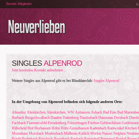
Bereits Mitglieder
L
SINGLES
ALPENROD
Jetzt kostenlos Kontakt aufnehmen...
Weitere Singles aus Alpenrod gibt es bei Blinddateclub:
Singles Alpenrod
In der Umgebung von Alpenrod befinden sich folgende anderen Orte:
Altendiez
Altenkirchen
Altenkirchen, WW
Anhausen
Asbach
Bad Ems
Bad Marienbe
Burbach
Burgschwalbach
Daaden
Dattenberg
Daufenbach
Dausenau
Dernbach
Dierdo
Fachbach
Flammersfeld
Freudenberg
Friesenhagen
Fürthen
Gebhardshain
Greifenstei
Hillscheid
Hof
Horhausen
Höhn
Höhr-Grenzhausen
Kadenbach
Katzwinkel
Kirchen
Montabaur
Morsbach
Mudersbach
Mülheim-Kärlich
Mörlen
Nauort
Netphen
Neuhäus
Pracht
Puderbach
Ransbach-Baumbach
Raubach
Rengsdorf
Rennerod
Runkel
Ruppich