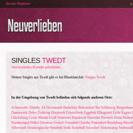
Bereits Mitglieder
L
SINGLES
TWEDT
Jetzt kostenlos Kontakt aufnehmen...
Weitere Singles aus Twedt gibt es bei Blinddateclub:
Singles Twedt
In der Umgebung von Twedt befinden sich folgende anderen Orte:
Achterwehr
Ahneby
Alt Duvenstedt
Barkelsby
Behrendorf
Bei Schleswig
Bergenhus
Dannewerk
Delve
Dollerup
Dörpstedt
Eckernförde
Eggebek
Ellingstedt
Erfde
Esgrus
Glücksburg
Gross Rheide
Groß Wittensee
Handewitt
Harrislee
Havetoft
Hohn
Holtse
Norderstapel
Nübel
Oeversee
Osdorf
Ostenfeld
Osterby
Pottendorf
Rendsburg
Riese
Silberstedt
Steinbergkirche
Steinfeld
Stolk
Stoltebüll
Struxdorf
Süderbrarup
Süderzoll