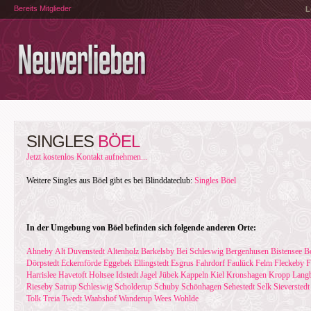
Bereits Mitglieder
L
SINGLES
BÖEL
Jetzt kostenlos Kontakt aufnehmen...
Weitere Singles aus Böel gibt es bei Blinddateclub:
Singles Böel
In der Umgebung von Böel befinden sich folgende anderen Orte:
Ahneby
Alt Duvenstedt
Altenholz
Barkelsby
Bei Schleswig
Bergenhusen
Bistensee
B
Dörpstedt
Eckernförde
Eggebek
Ellingstedt
Esgrus
Fahrdorf
Faulück
Felm
Fleckeby
F
Harrislee
Havetoft
Holtsee
Idstedt
Jagel
Jübek
Kappeln
Kiel
Kronshagen
Kropp
Langb
Rieseby
Satrup
Schleswig
Scholderup
Schuby
Schönhagen
Sehestedt
Selk
Sieverstedt
Tolk
Treia
Twedt
Waabshof
Wanderup
Wees
Wohlde