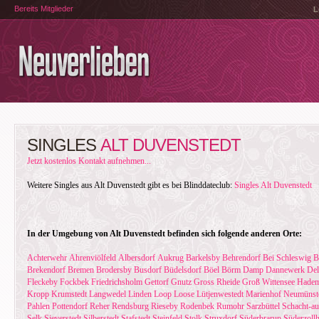
Bereits Mitglieder
L
SINGLES
ALT DUVENSTEDT
Jetzt kostenlos Kontakt aufnehmen...
Weitere Singles aus Alt Duvenstedt gibt es bei Blinddateclub:
Singles Alt Duvenstedt
In der Umgebung von Alt Duvenstedt befinden sich folgende anderen Orte:
Achterwehr
Ahrenviölfeld
Albersdorf
Aukrug
Barkelsby
Behrendorf
Bei Schleswig
B
Brekendorf
Bremen
Brodersby
Busdorf
Büdelsdorf
Böel
Börm
Damp
Dannewerk
Del
Fleckeby
Fockbek
Friedrichsholm
Gettorf
Gnutz
Gross Rheide
Groß Wittensee
Hadem
Kropp
Krumstedt
Langwedel
Linden
Loop
Loose
Lütjenwestedt
Marienhof
Neumünst
Pahlen
Pottendorf
Reher
Rendsburg
Rieseby
Rodenbek
Rumohr
Sarzbüttel
Schacht-au
Selk
Sieverstedt
Silberstedt
Stafstedt
Steinfeld
Stolk
Struxdorf
Süderbrarup
Süderzoll