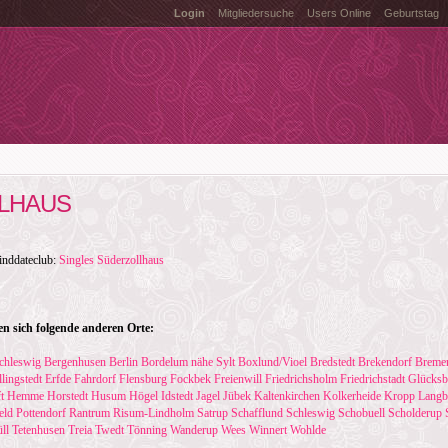
Login
Mitgliedersuche
Users Online
Geburtstag
LHAUS
linddateclub:
Singles Süderzollhaus
n sich folgende anderen Orte:
chleswig
Bergenhusen
Berlin
Bordelum nähe Sylt
Boxlund/Vioel
Bredstedt
Brekendorf
Breme
llingstedt
Erfde
Fahrdorf
Flensburg
Fockbek
Freienwill
Friedrichsholm
Friedrichstadt
Glücksb
t
Hemme
Horstedt
Husum
Högel
Idstedt
Jagel
Jübek
Kaltenkirchen
Kolkerheide
Kropp
Langba
eld
Pottendorf
Rantrum
Risum-Lindholm
Satrup
Schafflund
Schleswig
Schobuell
Scholderup
ll
Tetenhusen
Treia
Twedt
Tönning
Wanderup
Wees
Winnert
Wohlde