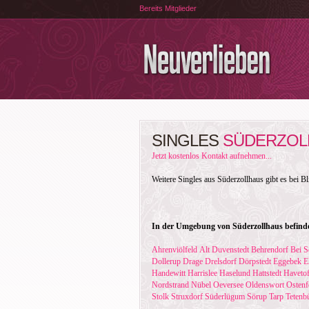
Bereits Mitglieder
SINGLES
SÜDERZOL
Jetzt kostenlos Kontakt aufnehmen...
Weitere Singles aus Süderzollhaus gibt es bei B
In der Umgebung von Süderzollhaus befinde
Ahrenviölfeld
Alt Duvenstedt
Behrendorf
Bei S
Dollerup
Drage
Drelsdorf
Dörpstedt
Eggebek
E
Handewitt
Harrislee
Haselund
Hattstedt
Havetof
Nordstrand
Nübel
Oeversee
Oldenswort
Ostenf
Stolk
Struxdorf
Süderlügum
Sörup
Tarp
Tetenbü