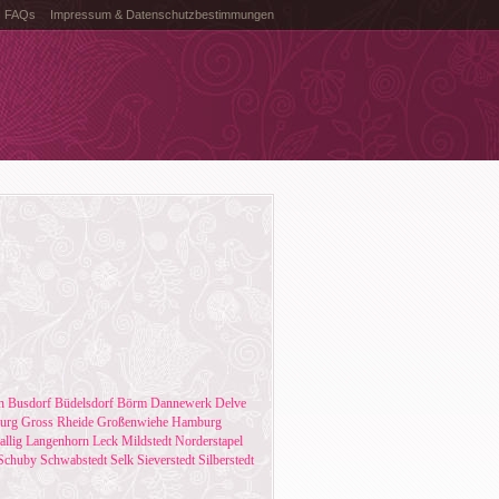
FAQs
Impressum & Datenschutzbestimmungen
n
Busdorf
Büdelsdorf
Börm
Dannewerk
Delve
urg
Gross Rheide
Großenwiehe
Hamburg
llig
Langenhorn
Leck
Mildstedt
Norderstapel
Schuby
Schwabstedt
Selk
Sieverstedt
Silberstedt