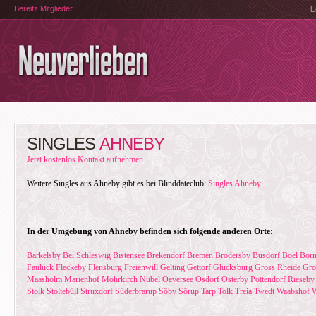
Bereits Mitglieder
L
SINGLES
AHNEBY
Jetzt kostenlos Kontakt aufnehmen...
Weitere Singles aus Ahneby gibt es bei Blinddateclub:
Singles Ahneby
In der Umgebung von Ahneby befinden sich folgende anderen Orte:
Barkelsby
Bei Schleswig
Bistensee
Brekendorf
Bremen
Brodersby
Busdorf
Böel
Bör
Faulück
Fleckeby
Flensburg
Freienwill
Gelting
Gettorf
Glücksburg
Gross Rheide
Gro
Maasholm
Marienhof
Mohrkirch
Nübel
Oeversee
Osdorf
Osterby
Pottendorf
Rieseby
Stolk
Stoltebüll
Struxdorf
Süderbrarup
Söby
Sörup
Tarp
Tolk
Treia
Twedt
Waabshof
W