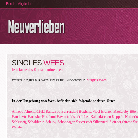
Bereits Mitglieder
L
SINGLES
WEES
Jetzt kostenlos Kontakt aufnehmen...
Weitere Singles aus Wees gibt es bei Blinddateclub:
Singles Wees
In der Umgebung von Wees befinden sich folgende anderen Orte:
Ahneby
Ahrenviölfeld
Barkelsby
Behrendorf
Boxlund/Vioel
Bremen
Brodersby
Böel
Handewitt
Harrislee
Haselund
Havetoft
Idstedt
Jübek
Kaltenkirchen
Kappeln
Kolkerh
Schleswig
Scholderup
Schuby
Schönhagen
Sieverstedt
Silberstedt
Steinbergkirche
Ste
Wanderup