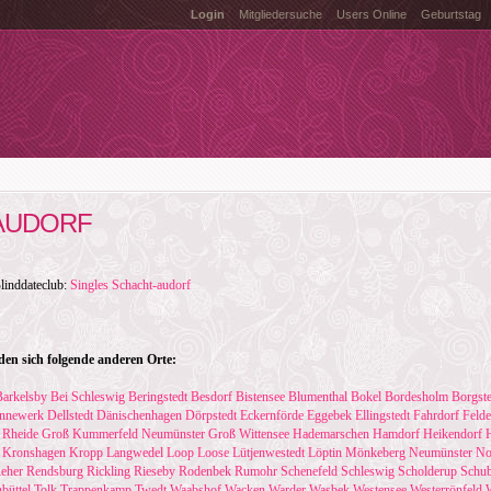
Login
Mitgliedersuche
Users Online
Geburtstag
AUDORF
Blinddateclub:
Singles Schacht-audorf
en sich folgende anderen Orte:
Barkelsby
Bei Schleswig
Beringstedt
Besdorf
Bistensee
Blumenthal
Bokel
Bordesholm
Borgste
nnewerk
Dellstedt
Dänischenhagen
Dörpstedt
Eckernförde
Eggebek
Ellingstedt
Fahrdorf
Felde
 Rheide
Groß Kummerfeld Neumünster
Groß Wittensee
Hademarschen
Hamdorf
Heikendorf
Kronshagen
Kropp
Langwedel
Loop
Loose
Lütjenwestedt
Löptin
Mönkeberg
Neumünster
No
eher
Rendsburg
Rickling
Rieseby
Rodenbek
Rumohr
Schenefeld
Schleswig
Scholderup
Schu
büttel
Tolk
Trappenkamp
Twedt
Waabshof
Wacken
Warder
Wasbek
Westensee
Westerrönfeld