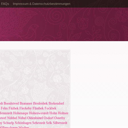
FAQs
Impressum & Datenschutzbestimmungen
dt
Bornhöved
Brammer
Bredenbek
Brekendorf
Felm
Fitzbek
Fleckeby
Flintbek
Fockbek
Hennstedt
Hohenaspe
Hohenwestedt
Hohn
Holtsee
rtorf
Nübbel
Nübel
Oldenbüttel
Osdorf
Osterby
by
Schuelp
Schönhagen
Sehestedt
Selk
Silberstedt
Willenscharen
Wrohm