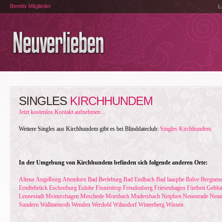
Bereits Mitglieder
L
SINGLES
KIRCHHUNDEM
Jetzt kostenlos Kontakt aufnehmen...
Weitere Singles aus Kirchhundem gibt es bei Blinddateclub:
Singles Kirchhundem
In der Umgebung von Kirchhundem befinden sich folgende anderen Orte:
Altena
Angelburg
Attendorn
Bad Berleburg
Bad Endbach
Bad laasphe
Balve
Bergneus
Erndtebrück
Eschenburg
Eslohe
Finnentrop
Freudenberg
Friesenhagen
Fürthen
Gebha
Lennestadt
Meinerzhagen
Meschede
Morsbach
Mudersbach
Netphen
Neuenrade
Neun
Sundern
Wallmenroth
Wenden
Werdohl
Wilnsdorf
Winterberg
Wissen