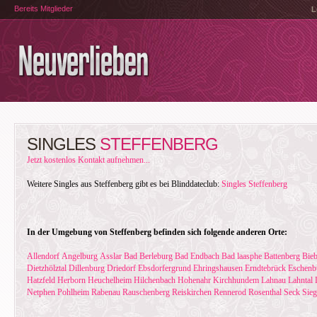
Bereits Mitglieder
L
SINGLES
STEFFENBERG
Jetzt kostenlos Kontakt aufnehmen...
Weitere Singles aus Steffenberg gibt es bei Blinddateclub:
Singles Steffenberg
In der Umgebung von Steffenberg befinden sich folgende anderen Orte:
Allendorf
Angelburg
Asslar
Bad Berleburg
Bad Endbach
Bad laasphe
Battenberg
Bieb
Dietzhölztal
Dillenburg
Driedorf
Ebsdorfergrund
Ehringshausen
Erndtebrück
Eschenb
Hatzfeld
Herborn
Heuchelheim
Hilchenbach
Hohenahr
Kirchhundem
Lahnau
Lahntal
Netphen
Pohlheim
Rabenau
Rauschenberg
Reiskirchen
Rennerod
Rosenthal
Seck
Sie