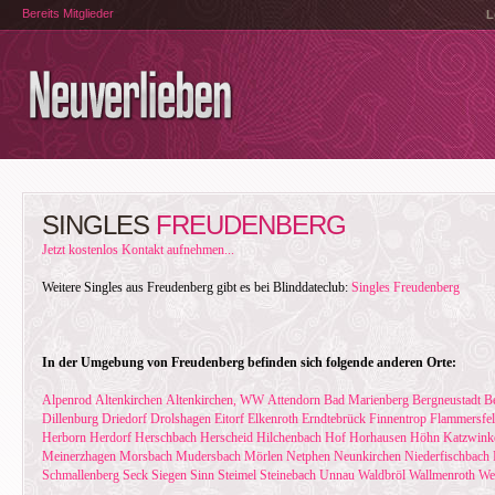
Bereits Mitglieder
L
SINGLES
FREUDENBERG
Jetzt kostenlos Kontakt aufnehmen...
Weitere Singles aus Freudenberg gibt es bei Blinddateclub:
Singles Freudenberg
In der Umgebung von Freudenberg befinden sich folgende anderen Orte:
Alpenrod
Altenkirchen
Altenkirchen, WW
Attendorn
Bad Marienberg
Bergneustadt
B
Dillenburg
Driedorf
Drolshagen
Eitorf
Elkenroth
Erndtebrück
Finnentrop
Flammersfe
Herborn
Herdorf
Herschbach
Herscheid
Hilchenbach
Hof
Horhausen
Höhn
Katzwink
Meinerzhagen
Morsbach
Mudersbach
Mörlen
Netphen
Neunkirchen
Niederfischbach
Schmallenberg
Seck
Siegen
Sinn
Steimel
Steinebach
Unnau
Waldbröl
Wallmenroth
Wei