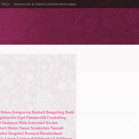
FAQs
Impressum & Datenschutzbestimmungen
Birken-Honigsessen
Birnbach
Brangerberg
Brohl-
gelskirchen
Erpel
Flammersfeld
Freudenberg
f
Horhausen
Höhn
Katzwinkel
Kirchen
bach
Mörlen
Nauort
Neunkirchen
Neustadt
hshof
Rengsdorf
Rennerod
Rheinbreitbach
au
Urbach
Vettelschoß
Waldbreitbach
Waldbrunn