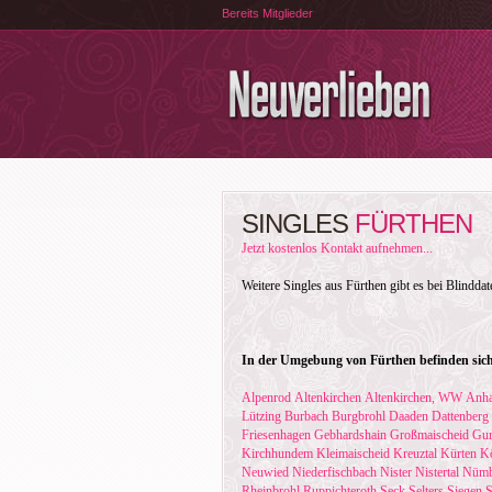
Bereits Mitglieder
SINGLES
FÜRTHEN
Jetzt kostenlos Kontakt aufnehmen...
Weitere Singles aus Fürthen gibt es bei Blindda
In der Umgebung von Fürthen befinden sich
Alpenrod
Altenkirchen
Altenkirchen, WW
Anha
Lützing
Burbach
Burgbrohl
Daaden
Dattenberg
Friesenhagen
Gebhardshain
Großmaischeid
Gu
Kirchhundem
Kleimaischeid
Kreuztal
Kürten
Kö
Neuwied
Niederfischbach
Nister
Nistertal
Nümb
Rheinbrohl
Ruppichteroth
Seck
Selters
Siegen
S