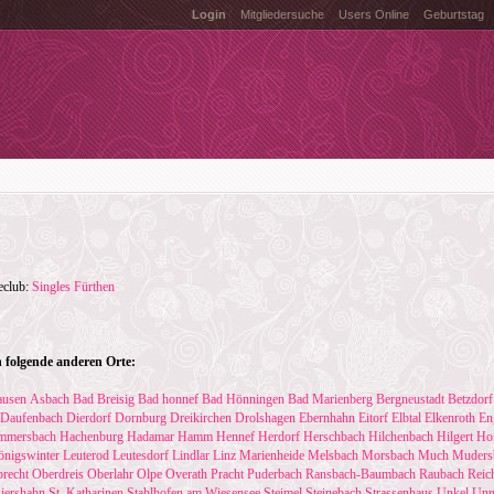
Login
Mitgliedersuche
Users Online
Geburtstag
teclub:
Singles Fürthen
 folgende anderen Orte:
usen
Asbach
Bad Breisig
Bad honnef
Bad Hönningen
Bad Marienberg
Bergneustadt
Betzdorf
Daufenbach
Dierdorf
Dornburg
Dreikirchen
Drolshagen
Ebernhahn
Eitorf
Elbtal
Elkenroth
En
mmersbach
Hachenburg
Hadamar
Hamm
Hennef
Herdorf
Herschbach
Hilchenbach
Hilgert
Ho
nigswinter
Leuterod
Leutesdorf
Lindlar
Linz
Marienheide
Melsbach
Morsbach
Much
Muders
recht
Oberdreis
Oberlahr
Olpe
Overath
Pracht
Puderbach
Ransbach-Baumbach
Raubach
Reic
iershahn
St. Katharinen
Stahlhofen am Wiesensee
Steimel
Steinebach
Strassenhaus
Unkel
Unn