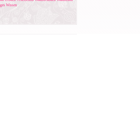
ges
Wissen