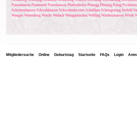
Paunzhausen
Pentenried
Petershausen
Pfaffenhofen
Planegg
Pliening
Poing
Puchheim
Schrobenhausen
Schwabhausen
Schweitenkirchen
Schäftlarn
Schöngeising
Seefeld
Si
Wangen
Wartenberg
Weichs
Weilach
Wenigmünchen
Weßling
Wiedenzhausen
Wörth
W
Mitgliedersuche
Online
Geburtstag
Startseite
FAQs
Login
Anme