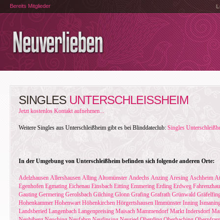
Bereits Mitglieder
L
SINGLES
UNTERSCHLEISSHEIM
Jetzt kostenlos Kontakt aufnehmen...
Weitere Singles aus Unterschleißheim gibt es bei Blinddateclub:
Singles Unterschleißh
In der Umgebung von Unterschleißheim befinden sich folgende anderen Orte:
Adelzhausen
Allershausen
Alling
Altomünster
Andechs
Anzing
Aresing
Aschheim
At
Egenhofen
Egmating
Eichenau
Einsbach
Eitting
Emmering
Erding
Erdweg
Fahrenzhau
Gauting
Germering
Gerolsbach
Gilching
Glonn
Grafing
Grafrath
Grünwald
Gräfelfin
Hohenkammer
Hohenwart
Höhenkirchen
Hörgertshausen
Ilmmünster
Inning
Ismanin
Landsberied
Langenbach
Langenpreising
Maisach
Mammendorf
Markt Indersdorf
Ma
Neubiberg
Neuching
Neufahrn
Neufinsing
Neuried
Oberding
Oberhaching
Oberpfra