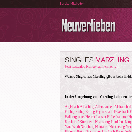
Bereits Mitglieder
SINGLES
MARZLING
Jetzt kostenlos Kontakt aufnehmen...
Weitere Singles aus Marzling gibt es bei Blindd
In der Umgebung von Marzling befinden sic
Aiglsbach
Albaching
Allershausen
Altfraunhof
Eching
Eitting
Erding
Ergoldsbach
Essenbach
F
Hallbergmoos
Hebertshausen
Hohenkammer
Ho
Kirchdorf
Kirchheim
Kranzberg
Landshut
Lang
Nandlstadt
Neuching
Neufahrn
Neufinsing
Neu
Pliening
Poing
Putzbrunn
Pörnbach
Ratzenhofe