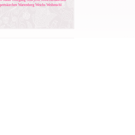
pertskirchen
Wartenberg
Weichs
Weihmichl