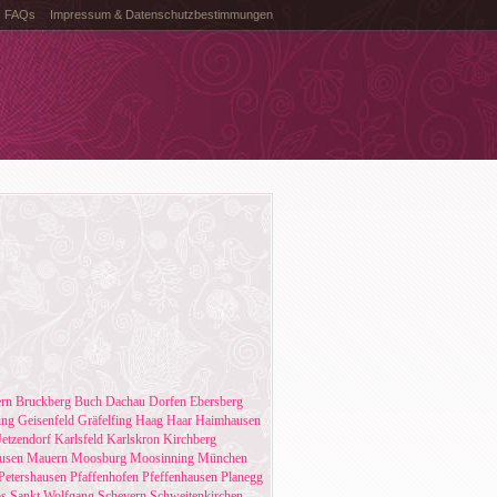
FAQs
Impressum & Datenschutzbestimmungen
ern
Bruckberg
Buch
Dachau
Dorfen
Ebersberg
ing
Geisenfeld
Gräfelfing
Haag
Haar
Haimhausen
Jetzendorf
Karlsfeld
Karlskron
Kirchberg
usen
Mauern
Moosburg
Moosinning
München
Petershausen
Pfaffenhofen
Pfeffenhausen
Planegg
s
Sankt Wolfgang
Scheyern
Schweitenkirchen