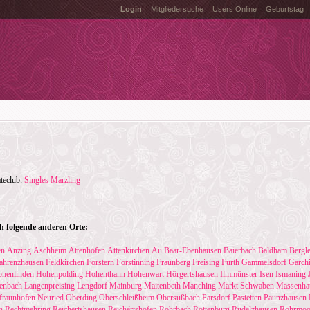
Login
Mitgliedersuche
Users Online
Geburtstag
ateclub:
Singles Marzling
h folgende anderen Orte:
en
Anzing
Aschheim
Attenhofen
Attenkirchen
Au
Baar-Ebenhausen
Baierbach
Baldham
Bergl
ahrenzhausen
Feldkirchen
Forstern
Forstinning
Fraunberg
Freising
Furth
Gammelsdorf
Garch
henlinden
Hohenpolding
Hohenthann
Hohenwart
Hörgertshausen
Ilmmünster
Isen
Ismaning
enbach
Langenpreising
Lengdorf
Mainburg
Maitenbeth
Manching
Markt Schwaben
Massenha
fraunhofen
Neuried
Oberding
Oberschleißheim
Obersüßbach
Parsdorf
Pastetten
Paunzhausen
n
Rechtmehring
Reichertshausen
Reichértshofen
Rohrbach
Rottenburg
Rudelzhausen
Röhrmoo