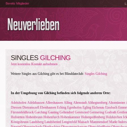
Bereits Mitglieder
L
SINGLES
GILCHING
Jetzt kostenlos Kontakt aufnehmen...
Weitere Singles aus Gilching gibt es bei Blinddateclub:
Singles Gilching
In der Umgebung von Gilching befinden sich folgende anderen Orte:
Adelshofen
Adelzhausen
Allershausen
Alling
Altenstadt
Althegnenberg
Altomünster
Diessen
Dietramszell
Ebenhausen
Eching
Egenhofen
Egling
Eichenau
Einsbach
Emmer
Fürstenfeldbruck
Garching
Gauting
Geltendorf
Geretsried
Germering
Grafrath
Greife
Hofstetten
Hohenbrunn
Hohenfurch
Hohenkammer
Hohenpeißenberg
Holzkirchen
Ic
Königsbrunn
Landsberg
Landsberied
Lengenfeld
Maisach
Mammendorf
Markt Inders
Neuried
Obergriesbach
Oberhaching
Oberottmarshausen
Oberschleißheim
Oberschwe