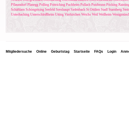
Pflaumdorf
Planegg
Polling
Prittriching
Puchheim
Pullach
Putzbrunn
Pöcking
Raistin
Schäftlarn
Schöngeising
Seefeld
Seeshaupt
Sielenbach
St Ottilien
Stadl
Starnberg
Stei
Unterhaching
Unterschleißheim
Utting
Vierkirchen
Weichs
Weil
Weilheim
Wenigmünc
Mitgliedersuche
Online
Geburtstag
Startseite
FAQs
Login
Anme