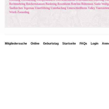
Rechtmehring
Reichertshausen
Riedering
Rosenheim
Rott/Inn
Röhrmoos
Sankt Wolfg
Taufkirchen
Tegernau
Unterföhring
Unterhaching
Unterschleißheim
Valley
Vaterstette
Wörth
Zorneding
Mitgliedersuche
Online
Geburtstag
Startseite
FAQs
Login
Anme