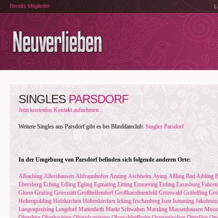
Bereits Mitglieder
L
SINGLES
PARSDORF
Jetzt kostenlos Kontakt aufnehmen...
Weitere Singles aus Parsdorf gibt es bei Blinddateclub:
Singles Parsdorf
In der Umgebung von Parsdorf befinden sich folgende anderen Orte:
Albaching
Allershausen
Altfraunhofen
Anzing
Aschheim
Aying
Aßling
Bad Aibling
B
Ebersberg
Eching
Edling
Egling
Egmating
Eitting
Emmering
Erding
Eurasburg
Fahren
Glonn
Grafing
Griesstätt
Großhelfendorf
Großkarolinenfeld
Grünwald
Gräfelfing
Grö
Hohenpolding
Holzkirchen
Höhenkirchen
Icking
Irschenberg
Isen
Ismaning
Jakobneu
Langenpreising
Lengdorf
Maitenbeth
Markt Schwaben
Marzling
Massenhausen
Moos
Oberding
Oberhaching
Oberpframmern
Oberschleißheim
Ostermünchen
Otterfing
Ott