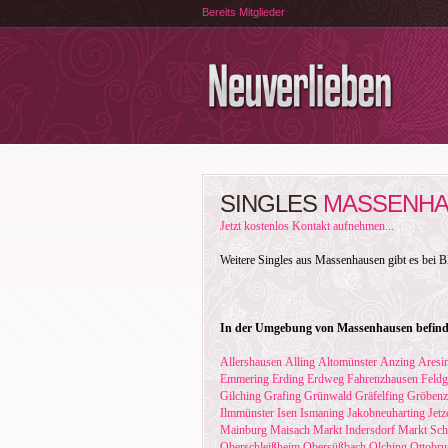
Bereits Mitglieder
SINGLES
MASSENH
Jetzt kostenlos Kontakt aufnehmen...
Weitere Singles aus Massenhausen gibt es bei B
In der Umgebung von Massenhausen befinde
Allershausen
Alling
Altomünster
Anzing
Aresi
Emmering
Erding
Erdweg
Fahrenzhausen
Feldg
Gilching
Grafing
Grünwald
Gräfelfing
Gröbenz
Ilmmünster
Isen
Ismaning
Jakobneuharting
Jetz
Mainburg
Maisach
Markt Indersdorf
Markt Sc
Oberschleißheim
Obersüßbach
Olching
Ottobr