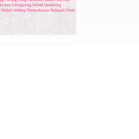
kirchen
Schöngeising
Seefeld
Steinhöring
Weilach
Weßling
Wiedenzhausen
Wolnzach
Wörth