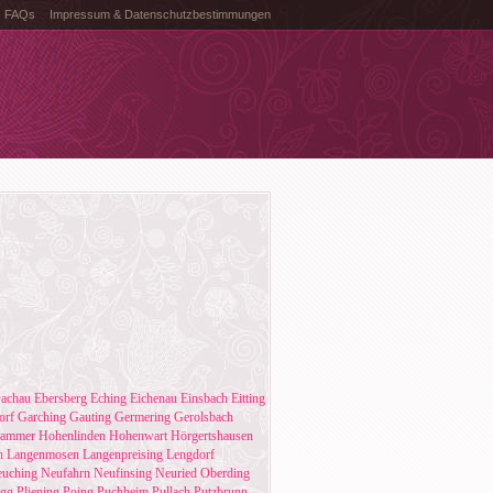
FAQs
Impressum & Datenschutzbestimmungen
achau
Ebersberg
Eching
Eichenau
Einsbach
Eitting
orf
Garching
Gauting
Germering
Gerolsbach
kammer
Hohenlinden
Hohenwart
Hörgertshausen
h
Langenmosen
Langenpreising
Lengdorf
uching
Neufahrn
Neufinsing
Neuried
Oberding
egg
Pliening
Poing
Puchheim
Pullach
Putzbrunn