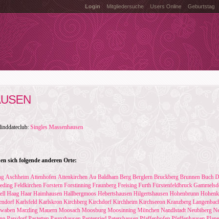
Login
Mitgliedersuche
Users Online
Geburtstag
AUSEN
linddateclub:
Singles Massenhausen
n sich folgende anderen Orte:
ng
Aschheim
Attenhofen
Attenkirchen
Au
Baldham
Berg
Berglern
Bruckberg
Brunnen
Buch
D
eding
Feldkirchen
Forstern
Forstinning
Fraunberg
Freising
Furth
Fürstenfeldbruck
Gammelsd
ell
Haag
Haar
Haimhausen
Hallbergmoos
Hebertshausen
Hilgertshausen
Hohenbrunn
Hohen
endorf
Karlsfeld
Karlskron
Kirchberg
Kirchdorf
Kirchheim
Kirchseeon
Kranzberg
Langenbac
hwaben
Marzling
Mauern
Moosach
Moosburg
Moosinning
München
Nandlstadt
Neubiberg
Ne
unn
Parsdorf
Pastetten
Paunzhausen
Pentenried
Petershausen
Pfaffenhofen
Pfeffenhausen
Plan