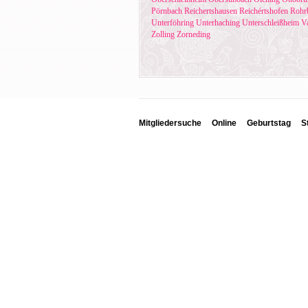
Pörnbach
Reichertshausen
Reichértshofen
Rohr
Unterföhring
Unterhaching
Unterschleißheim
Va
Zolling
Zorneding
Mitgliedersuche
Online
Geburtstag
S