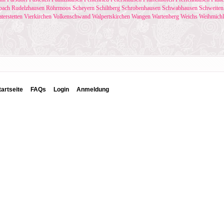
bach
Rudelzhausen
Röhrmoos
Scheyern
Schiltberg
Schrobenhausen
Schwabhausen
Schweiten
terstetten
Vierkirchen
Volkenschwand
Walpertskirchen
Wangen
Wartenberg
Weichs
Weihmichl
tartseite
FAQs
Login
Anmeldung