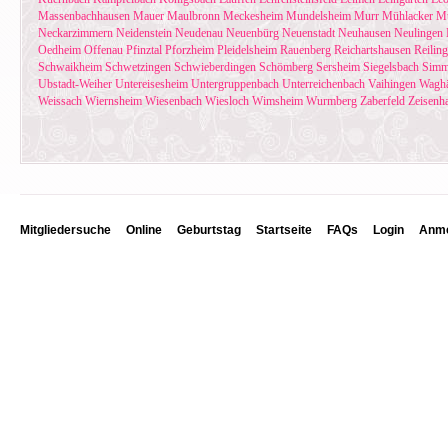
Massenbachhausen
Mauer
Maulbronn
Meckesheim
Mundelsheim
Murr
Mühlacker
Mü
Neckarzimmern
Neidenstein
Neudenau
Neuenbürg
Neuenstadt
Neuhausen
Neulingen
Oedheim
Offenau
Pfinztal
Pforzheim
Pleidelsheim
Rauenberg
Reichartshausen
Reilin
Schwaikheim
Schwetzingen
Schwieberdingen
Schömberg
Sersheim
Siegelsbach
Simm
Ubstadt-Weiher
Untereisesheim
Untergruppenbach
Unterreichenbach
Vaihingen
Waghä
Weissach
Wiernsheim
Wiesenbach
Wiesloch
Wimsheim
Wurmberg
Zaberfeld
Zeisenh
Mitgliedersuche
Online
Geburtstag
Startseite
FAQs
Login
Anme