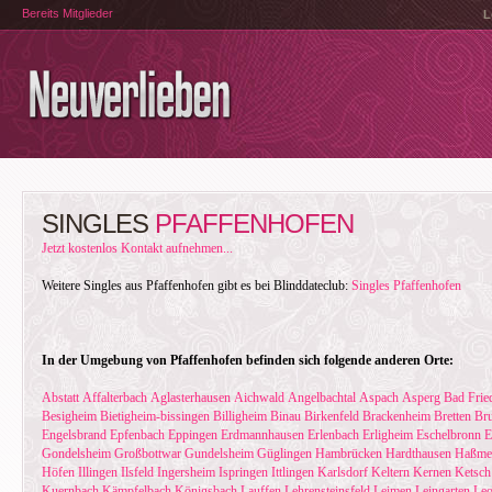
Bereits Mitglieder
L
SINGLES
PFAFFENHOFEN
Jetzt kostenlos Kontakt aufnehmen...
Weitere Singles aus Pfaffenhofen gibt es bei Blinddateclub:
Singles Pfaffenhofen
In der Umgebung von Pfaffenhofen befinden sich folgende anderen Orte:
Abstatt
Affalterbach
Aglasterhausen
Aichwald
Angelbachtal
Aspach
Asperg
Bad Fried
Besigheim
Bietigheim-bissingen
Billigheim
Binau
Birkenfeld
Brackenheim
Bretten
Bru
Engelsbrand
Epfenbach
Eppingen
Erdmannhausen
Erlenbach
Erligheim
Eschelbronn
E
Gondelsheim
Großbottwar
Gundelsheim
Güglingen
Hambrücken
Hardthausen
Haßme
Höfen
Illingen
Ilsfeld
Ingersheim
Ispringen
Ittlingen
Karlsdorf
Keltern
Kernen
Ketsch
Kuernbach
Kämpfelbach
Königsbach
Lauffen
Lehrensteinsfeld
Leimen
Leingarten
Leo