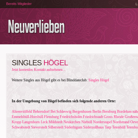
Bereits Mitglieder
L
SINGLES
HÖGEL
Jetzt kostenlos Kontakt aufnehmen...
Weitere Singles aus Högel gibt es bei Blinddateclub:
Singles Högel
In der Umgebung von Högel befinden sich folgende anderen Orte:
Ahrenviölfeld
Behrendorf
Bei Schleswig
Bergenhusen
Berlin
Bernburg
Bordelum nähe
Emmelsbüll-Horsbüll
Flensburg
Friedrichsholm
Friedrichstadt
Gross Rheide
Großenw
Kropp
Langenhorn
Leck
Mildstedt
Neukirchen
Niebüll
Norderstapel
Nordstrand
Oeve
Schwabstedt
Sieverstedt
Silberstedt
Süderlügum
Süderzollhaus
Tarp
Tetenbüll
Tetenhu