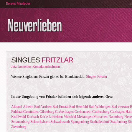
Bereits Mitglieder
L
SINGLES
FRITZLAR
Jetzt kostenlos Kontakt aufnehmen...
Weitere Singles aus Fritzlar gibt es bei Blinddateclub:
Singles Fritzlar
In der Umgebung von Fritzlar befinden sich folgende anderen Orte:
Ahnatal
Alheim
Bad Arolsen
Bad Emstal
Bad Hersfeld
Bad Wildungen
Bad zwesten
B
Fuldatal
Gemünden
Gilserberg
Grebenhagen
Grebenstein
Gudensberg
Guxhagen
Habi
Knüllwald
Korbach
Körle
Lohfelden
Malsfeld
Melsungen
Morschen
Naumburg
Neue
Schauenburg
Schrecksbach
Schwalmstadt
Spangenberg
Stadtallendorf
Staufenberg
Sö
Zierenberg