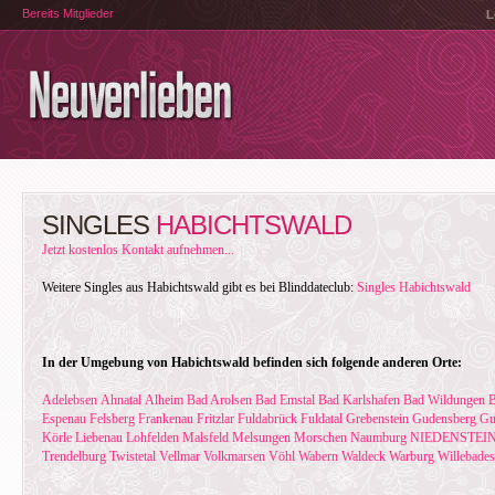
Bereits Mitglieder
L
SINGLES
HABICHTSWALD
Jetzt kostenlos Kontakt aufnehmen...
Weitere Singles aus Habichtswald gibt es bei Blinddateclub:
Singles Habichtswald
In der Umgebung von Habichtswald befinden sich folgende anderen Orte:
Adelebsen
Ahnatal
Alheim
Bad Arolsen
Bad Emstal
Bad Karlshafen
Bad Wildungen
B
Espenau
Felsberg
Frankenau
Fritzlar
Fuldabrück
Fuldatal
Grebenstein
Gudensberg
Gu
Körle
Liebenau
Lohfelden
Malsfeld
Melsungen
Morschen
Naumburg
NIEDENSTEI
Trendelburg
Twistetal
Vellmar
Volkmarsen
Vöhl
Wabern
Waldeck
Warburg
Willebade