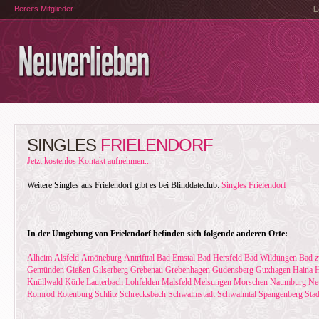
Bereits Mitglieder
L
SINGLES
FRIELENDORF
Jetzt kostenlos Kontakt aufnehmen...
Weitere Singles aus Frielendorf gibt es bei Blinddateclub:
Singles Frielendorf
In der Umgebung von Frielendorf befinden sich folgende anderen Orte:
Alheim
Alsfeld
Amöneburg
Antrifttal
Bad Emstal
Bad Hersfeld
Bad Wildungen
Bad z
Gemünden
Gießen
Gilserberg
Grebenau
Grebenhagen
Gudensberg
Guxhagen
Haina
H
Knüllwald
Körle
Lauterbach
Lohfelden
Malsfeld
Melsungen
Morschen
Naumburg
Ne
Romrod
Rotenburg
Schlitz
Schrecksbach
Schwalmstadt
Schwalmtal
Spangenberg
Stad