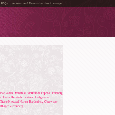
FAQs
Impressum & Datenschutzbestimmungen
una
Calden
Dransfeld
Edermünde
Espenau
Felsberg
en
Helsa
Hessisch Lichtenau
Hofgeismar
Nieste
Niestetal
Nörten-Hardenberg
Oberweser
lfhagen
Zierenberg