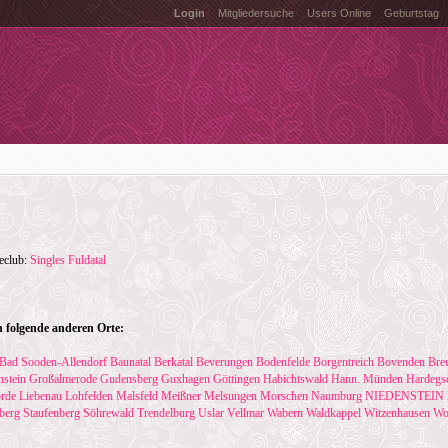
Login
Mitgliedersuche
Users Online
Geburtstag
teclub:
Singles Fuldatal
 folgende anderen Orte:
Bad Sooden-Allendorf
Baunatal
Berkatal
Beverungen
Bodenfelde
Borgentreich
Bovenden
Bre
nstein
Großalmerode
Gudensberg
Guxhagen
Göttingen
Habichtswald
Hann. Münden
Hardegs
rde
Liebenau
Lohfelden
Malsfeld
Meißner
Melsungen
Morschen
Naumburg
NIEDENSTEIN
berg
Staufenberg
Söhrewald
Trendelburg
Uslar
Vellmar
Wabern
Waldkappel
Witzenhausen
Wo