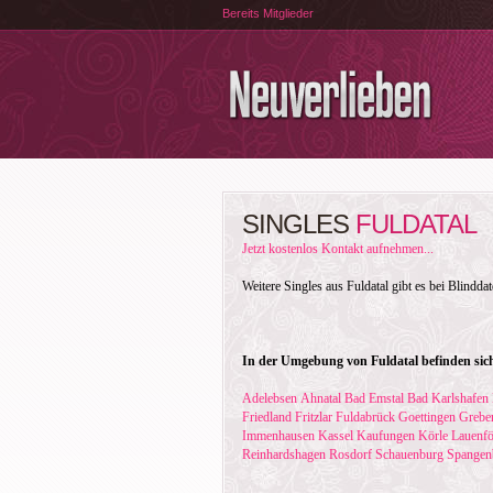
Bereits Mitglieder
SINGLES
FULDATAL
Jetzt kostenlos Kontakt aufnehmen...
Weitere Singles aus Fuldatal gibt es bei Blindda
In der Umgebung von Fuldatal befinden sich
Adelebsen
Ahnatal
Bad Emstal
Bad Karlshafen
Friedland
Fritzlar
Fuldabrück
Goettingen
Grebe
Immenhausen
Kassel
Kaufungen
Körle
Lauenfö
Reinhardshagen
Rosdorf
Schauenburg
Spangen