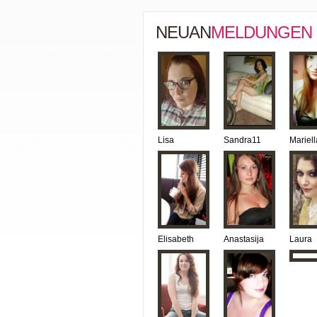
NEUAN
MELDUNGEN
Lisa
Sandra11
Mariell
Elisabeth
Anastasija
Laura