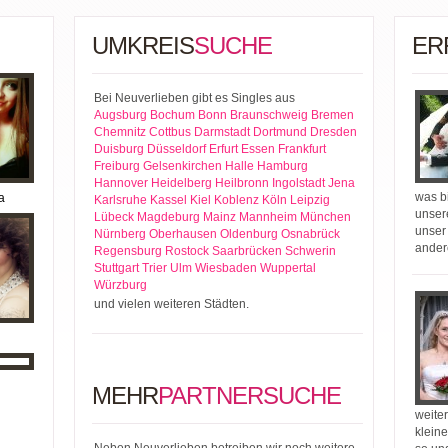
UMKREIS
SUCHE
ER
Bei Neuverlieben gibt es Singles aus
Augsburg
Bochum
Bonn
Braunschweig
Bremen
Chemnitz
Cottbus
Darmstadt
Dortmund
Dresden
Duisburg
Düsseldorf
Erfurt
Essen
Frankfurt
Freiburg
Gelsenkirchen
Halle
Hamburg
Hannover
Heidelberg
Heilbronn
Ingolstadt
Jena
was bi
a
Karlsruhe
Kassel
Kiel
Koblenz
Köln
Leipzig
unser
Lübeck
Magdeburg
Mainz
Mannheim
München
unser
Nürnberg
Oberhausen
Oldenburg
Osnabrück
ander
Regensburg
Rostock
Saarbrücken
Schwerin
Stuttgart
Trier
Ulm
Wiesbaden
Wuppertal
Würzburg
und vielen weiteren Städten.
MEHR
PARTNERSUCHE
weiter
kleine