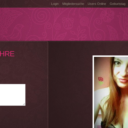
Login
Mitgliedersuche
Users Online
Geburtstag
AHRE