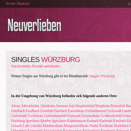
Bereits Mitglieder
L
SINGLES
WÜRZBURG
Jetzt kostenlos Kontakt aufnehmen...
Weitere Singles aus Würzburg gibt es bei Blinddateclub:
Singles Würzburg
In der Umgebung von Würzburg befinden sich folgende anderen Orte:
Ahorn
Albertshofen
Altertheim
Arnstein
Aub
Bergrheinfeld
Bergtheim
Birkenfeld
Bis
Erlenbach
Esselbach
Estenfeld
Euerbach
Eussenheim
Frickenhausen
Fuchsstadt
Gamb
Giebelstadt
Gochsheim
Grafenrheinfeld
Grettstadt
Greuáenheim
Großrinderfeld
Grüns
Höchberg
Igersheim
Iphofen
Ippesheim
Kaltenhausen
Karbach
Karlstadt
Karsbach
Ki
Leinach
Lohr
Lülsfeld
Mainbernheim
Margetshöchheim
Markt Nordheim
Marktbreit
M
Ochsenfurt
Partenstein
Prosselsheim
Randersacker
Reichenberg
Remlingen
Retzstadt