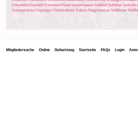
Schweinfurt
Sennfeld
Sommerach/Main
Sommerhausen
Stalldorf
Sulzheim
Tauberbis
Unterspiesheim
Urspringen
Veitshöchheim
Volkach
Waigolshausen
Waldbrunn
Waldbü
Mitgliedersuche
Online
Geburtstag
Startseite
FAQs
Login
Anme