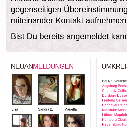
gegenseitigen Übereinstimmung
miteinander Kontakt aufnehmen
Bist Du bereits angemeldet kan
NEUAN
MELDUNGEN
UMKREI
Bei Neuverliebe
Augsburg
Boch
Chemnitz
Cottb
Duisburg
Düsse
Freiburg
Gelsen
Hannover
Heide
Lisa
Sandra11
Mariella
Karlsruhe
Kasse
Lübeck
Magdeb
Nürnberg
Ober
Regensburg
Ro