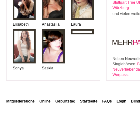
Stuttgart
Trier
U
Würzburg
und vielen weit
Elisabeth
Anastasija
Laura
MEHR
P
Neben Neuverlie
Singlebörsen:
B
Sonya
Saskia
Neuverliebenda
Werpasst
.
Mitgliedersuche
Online
Geburtstag
Startseite
FAQs
Login
Blin