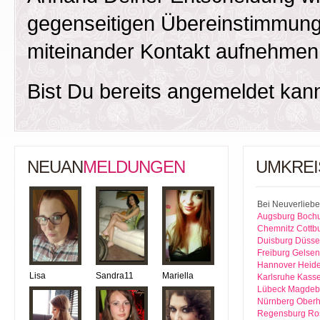
gegenseitigen Übereinstimmung
miteinander Kontakt aufnehmen
Bist Du bereits angemeldet kan
NEUAN
MELDUNGEN
UMKREI
Bei Neuverliebe
Augsburg
Boch
Chemnitz
Cottb
Duisburg
Düsse
Freiburg
Gelsen
Hannover
Heide
Lisa
Sandra11
Mariella
Karlsruhe
Kasse
Lübeck
Magdeb
Nürnberg
Ober
Regensburg
Ro