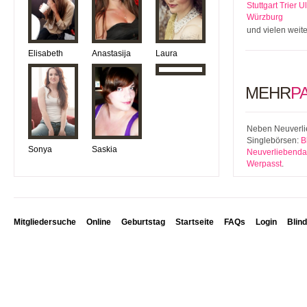
Stuttgart
Trier
U
Würzburg
und vielen weit
Elisabeth
Anastasija
Laura
MEHR
P
Neben Neuverlie
Singlebörsen:
B
Sonya
Saskia
Neuverliebenda
Werpasst
.
Mitgliedersuche
Online
Geburtstag
Startseite
FAQs
Login
Blin