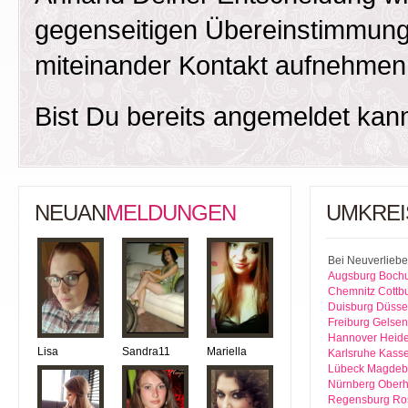
gegenseitigen Übereinstimmung
miteinander Kontakt aufnehmen
Bist Du bereits angemeldet kan
NEUAN
MELDUNGEN
UMKREI
Bei Neuverliebe
Augsburg
Boch
Chemnitz
Cottb
Duisburg
Düsse
Freiburg
Gelsen
Hannover
Heide
Lisa
Sandra11
Mariella
Karlsruhe
Kasse
Lübeck
Magdeb
Nürnberg
Ober
Regensburg
Ro