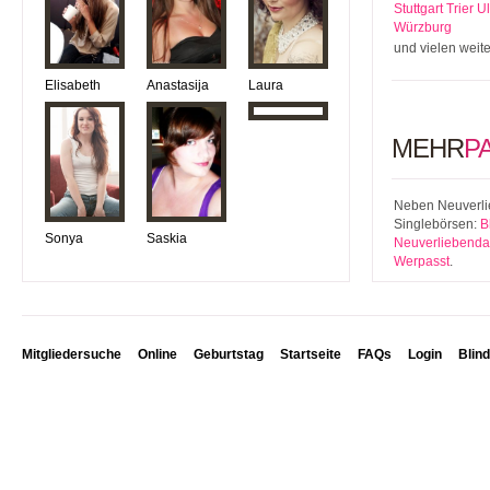
Stuttgart
Trier
U
Würzburg
und vielen weit
Elisabeth
Anastasija
Laura
MEHR
P
Neben Neuverlie
Singlebörsen:
B
Sonya
Saskia
Neuverliebenda
Werpasst
.
Mitgliedersuche
Online
Geburtstag
Startseite
FAQs
Login
Blin