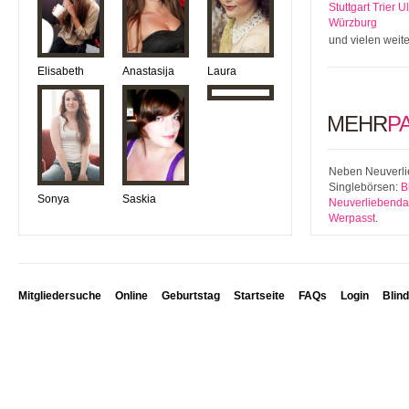
Stuttgart
Trier
U
Würzburg
und vielen weit
Elisabeth
Anastasija
Laura
MEHR
P
Neben Neuverlie
Singlebörsen:
B
Sonya
Saskia
Neuverliebenda
Werpasst
.
Mitgliedersuche
Online
Geburtstag
Startseite
FAQs
Login
Blin