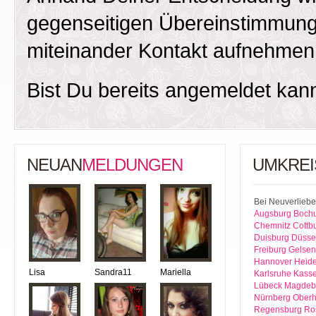
gegenseitigen Übereinstimmung
miteinander Kontakt aufnehmen
Bist Du bereits angemeldet kan
NEUAN
MELDUNGEN
UMKREI
Bei Neuverliebe
Augsburg
Boch
Chemnitz
Cottb
Duisburg
Düsse
Freiburg
Gelsen
Hannover
Heide
Lisa
Sandra11
Mariella
Karlsruhe
Kasse
Lübeck
Magdeb
Nürnberg
Ober
Regensburg
Ro