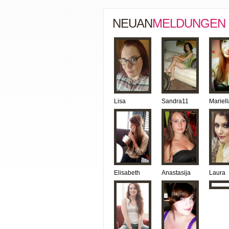
NEUAN
MELDUNGEN
Lisa
Sandra11
Mariell
Elisabeth
Anastasija
Laura