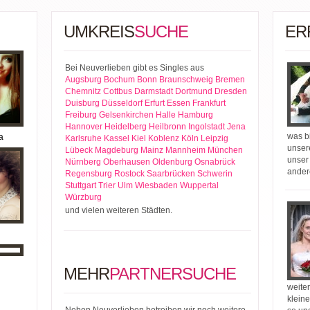
UMKREIS
SUCHE
ER
Bei Neuverlieben gibt es Singles aus
Augsburg
Bochum
Bonn
Braunschweig
Bremen
Chemnitz
Cottbus
Darmstadt
Dortmund
Dresden
Duisburg
Düsseldorf
Erfurt
Essen
Frankfurt
Freiburg
Gelsenkirchen
Halle
Hamburg
Hannover
Heidelberg
Heilbronn
Ingolstadt
Jena
was bi
a
Karlsruhe
Kassel
Kiel
Koblenz
Köln
Leipzig
unser
Lübeck
Magdeburg
Mainz
Mannheim
München
unser
Nürnberg
Oberhausen
Oldenburg
Osnabrück
ander
Regensburg
Rostock
Saarbrücken
Schwerin
Stuttgart
Trier
Ulm
Wiesbaden
Wuppertal
Würzburg
und vielen weiteren Städten.
MEHR
PARTNERSUCHE
weiter
kleine