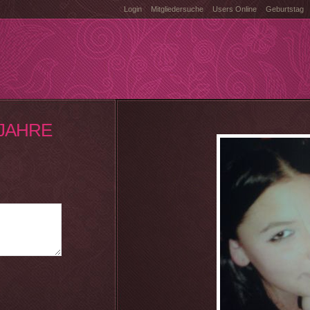
Login
Mitgliedersuche
Users Online
Geburtstag
 JAHRE