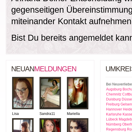
gegenseitigen Übereinstimmung
miteinander Kontakt aufnehmen
Bist Du bereits angemeldet kan
NEUAN
MELDUNGEN
UMKREI
Bei Neuverliebe
Augsburg
Boch
Chemnitz
Cottb
Duisburg
Düsse
Freiburg
Gelsen
Hannover
Heide
Lisa
Sandra11
Mariella
Karlsruhe
Kasse
Lübeck
Magdeb
Nürnberg
Ober
Regensburg
Ro