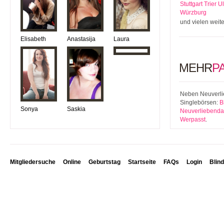
Stuttgart
Trier
U
Würzburg
und vielen weit
Elisabeth
Anastasija
Laura
MEHR
P
Neben Neuverlie
Singlebörsen:
B
Sonya
Saskia
Neuverliebenda
Werpasst
.
Mitgliedersuche
Online
Geburtstag
Startseite
FAQs
Login
Blin