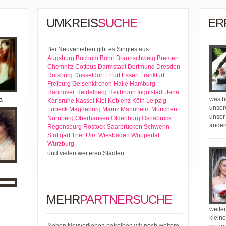
UMKREIS
SUCHE
ER
Bei Neuverlieben gibt es Singles aus
Augsburg
Bochum
Bonn
Braunschweig
Bremen
Chemnitz
Cottbus
Darmstadt
Dortmund
Dresden
Duisburg
Düsseldorf
Erfurt
Essen
Frankfurt
Freiburg
Gelsenkirchen
Halle
Hamburg
Hannover
Heidelberg
Heilbronn
Ingolstadt
Jena
was bi
a
Karlsruhe
Kassel
Kiel
Koblenz
Köln
Leipzig
unser
Lübeck
Magdeburg
Mainz
Mannheim
München
unser
Nürnberg
Oberhausen
Oldenburg
Osnabrück
ander
Regensburg
Rostock
Saarbrücken
Schwerin
Stuttgart
Trier
Ulm
Wiesbaden
Wuppertal
Würzburg
und vielen weiteren Städten.
MEHR
PARTNERSUCHE
weiter
kleine