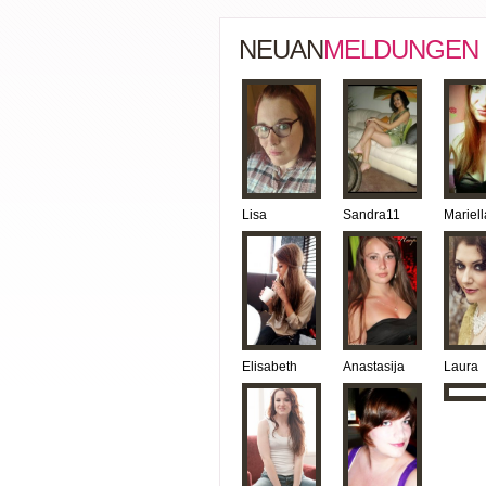
NEUAN
MELDUNGEN
Lisa
Sandra11
Mariell
Elisabeth
Anastasija
Laura