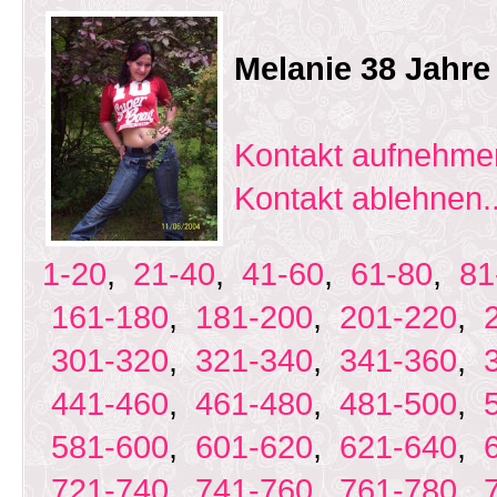
Melanie 38 Jahr
Kontakt aufnehmen
Kontakt ablehnen..
1-20
,
21-40
,
41-60
,
61-80
,
81
161-180
,
181-200
,
201-220
,
301-320
,
321-340
,
341-360
,
441-460
,
461-480
,
481-500
,
581-600
,
601-620
,
621-640
,
721-740
,
741-760
,
761-780
,