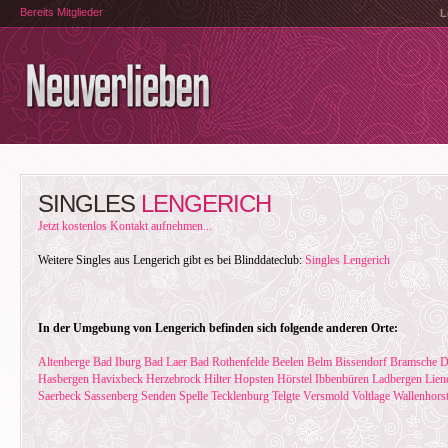
Bereits Mitglieder
L
SINGLES
LENGERICH
Jetzt kostenlos Kontakt aufnehmen...
Weitere Singles aus Lengerich gibt es bei Blinddateclub:
Singles Lengerich
In der Umgebung von Lengerich befinden sich folgende anderen Orte:
Altenberge
Bad Iburg
Bad Laer
Bad Rothenfelde
Beelen
Belm
Bissendorf
Bramsche
D
Hasbergen
Havixbeck
Herzebrock
Hilter
Hopsten
Hörstel
Ibbenbüren
Ladbergen
Lien
Saerbeck
Sassenberg
Senden
Spelle
Tecklenburg
Telgte
Versmold
Voltlage
Wallenhors