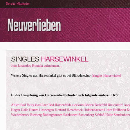
Bereits Mitglieder
L
SINGLES
HARSEWINKEL
Jetzt kostenlos Kontakt aufnehmen...
Weitere Singles aus Harsewinkel gibt es bei Blinddateclub:
Singles Harsewinkel
In der Umgebung von Harsewinkel befinden sich folgende anderen Orte:
Ahlen
Bad Iburg
Bad Laer
Bad Rothenfelde
Beckum
Beelen
Bielefeld
Bissendorf
Borg
Hagen
Halle
Hamm
Hasbergen
Herford
Herzebrock
Hiddenhausen
Hilter
Hüllhorst
Ki
Wiedenbrück
Rietberg
Rödinghausen
Salzkotten
Sassenberg
Schloß Holte
Sendenhors