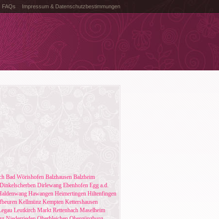
FAQs
Impressum & Datenschutzbestimmungen
ch
Bad Wörishofen
Balzhausen
Balzheim
Dinkelscherben
Dirlewang
Ebenhofen
Egg a.d.
Haldenwang
Hawangen
Heimertingen
Hiltenfingen
fbeuren
Kellmünz
Kempten
Kettershausen
Legau
Leutkirch
Markt Rettenbach
Maselheim
rg
Niederrieden
Oberbleichen
Obergünzburg