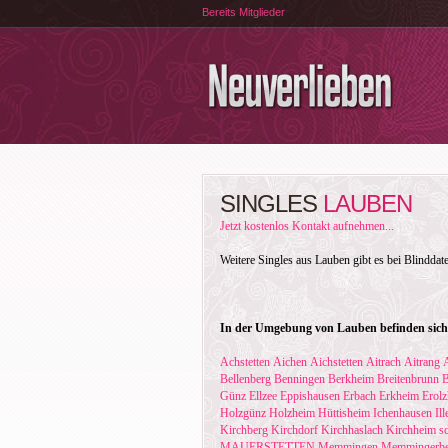
Bereits Mitglieder
SINGLES
LAUBEN
Jetzt kostenlos Kontakt aufnehmen...
Weitere Singles aus Lauben gibt es bei Blinddat
In der Umgebung von Lauben befinden sich 
Achstetten
Aichen
Aichstetten
Aitrach
Aitrang
Bellenberg
Benningen
Berkheim
Breitenbrunn
B
Günz
Ellzee
Eppishausen
Erbach
Erkheim
Erol
Holzgünz
Holzheim
Hüttisheim
Ichenhausen
Il
Kirchberg
Kirchdorf
Kirchhaslach
Kirchheim s
MAUERSTETTEN
Memmingen
Memmingerbe