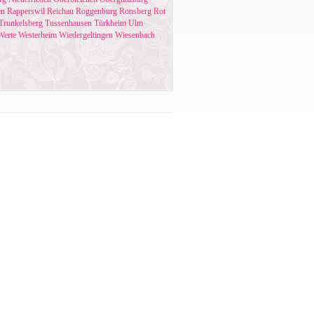
en
Rapperswil
Reichau
Roggenburg
Ronsberg
Rot
Trunkelsberg
Tussenhausen
Türkheim
Ulm
Werte
Westerheim
Wiedergeltingen
Wiesenbach