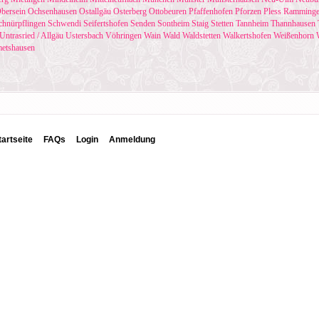
bersein
Ochsenhausen
Ostallgäu
Osterberg
Ottobeuren
Pfaffenhofen
Pforzen
Pless
Ramming
chnürpflingen
Schwendi
Seifertshofen
Senden
Sontheim
Staig
Stetten
Tannheim
Thannhausen
Untrasried / Allgäu
Ustersbach
Vöhringen
Wain
Wald
Waldstetten
Walkertshofen
Weißenhorn
metshausen
tartseite
FAQs
Login
Anmeldung