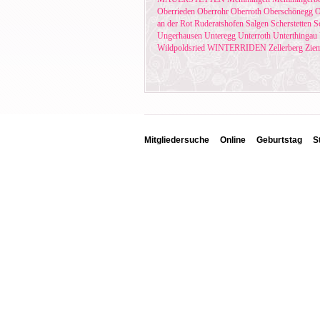
Oberrieden
Oberrohr
Oberroth
Oberschönegg
O
an der Rot
Ruderatshofen
Salgen
Scherstetten
S
Ungerhausen
Unteregg
Unterroth
Unterthingau
Wildpoldsried
WINTERRIDEN
Zellerberg
Zie
Mitgliedersuche
Online
Geburtstag
S