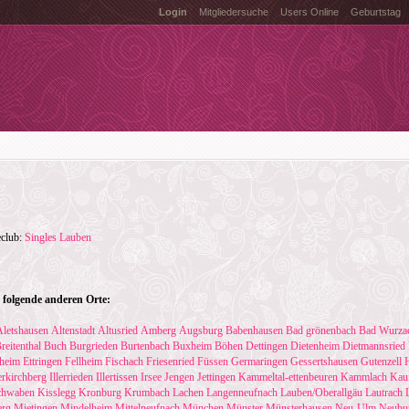
Login
Mitgliedersuche
Users Online
Geburtstag
eclub:
Singles Lauben
folgende anderen Orte:
Aletshausen
Altenstadt
Altusried
Amberg
Augsburg
Babenhausen
Bad grönenbach
Bad Wurza
reitenthal
Buch
Burgrieden
Burtenbach
Buxheim
Böhen
Dettingen
Dietenheim
Dietmannsried
zheim
Ettringen
Fellheim
Fischach
Friesenried
Füssen
Germaringen
Gessertshausen
Gutenzell
lerkirchberg
Illerrieden
Illertissen
Irsee
Jengen
Jettingen
Kammeltal-ettenbeuren
Kammlach
Kau
chwaben
Kisslegg
Kronburg
Krumbach
Lachen
Langenneufnach
Lauben/Oberallgäu
Lautrach
rg
Mietingen
Mindelheim
Mittelneufnach
München
Münster
Münsterhausen
Neu-Ulm
Neubu