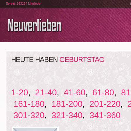
Bereits 363264 Mitglieder
HEUTE HABEN
GEBURTSTAG
1-20
,
21-40
,
41-60
,
61-80
,
81
161-180
,
181-200
,
201-220
,
301-320
,
321-340
,
341-360