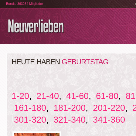
Bereits 363264 Mitglieder
HEUTE HABEN
GEBURTSTAG
1-20
,
21-40
,
41-60
,
61-80
,
81
161-180
,
181-200
,
201-220
,
301-320
,
321-340
,
341-360