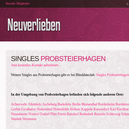
Bereits Mitglieder
L
SINGLES
PROBSTEIERHAGEN
Jetzt kostenlos Kontakt aufnehmen...
Weitere Singles aus Probsteierhagen gibt es bei Blinddateclub:
Singles Probsteierhagen
In der Umgebung von Probsteierhagen befinden sich folgende anderen Orte:
Achterwehr
Altenholz
Ascheberg
Barkelsby
Berlin
Blumenthal
Bordesholm
Bornhöv
Grebin
Groáharrie
Heikendorf
Hohenfelde
Holtsee
Kappeln
Kasseedorf
Kiel
Kirchbar
Neumünster
Nortorf
Osdorf
Plön
Preetz
Raisdorf
Rodenbek
Rumohr
Schleswig
Schm
Wasbek
Westensee